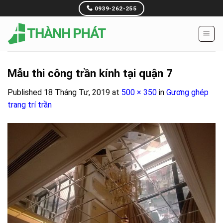
Skip
0939-262-255
to
content
Mẫu thi công trần kính tại quận 7
Published
18 Tháng Tư, 2019
at
500 × 350
in
Gương ghép
trang trí trần