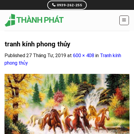
Skip
0939-262-255
to
content
tranh kính phong thủy
Published
27 Tháng Tư, 2019
at
600 × 408
in
Tranh kính
phong thủy