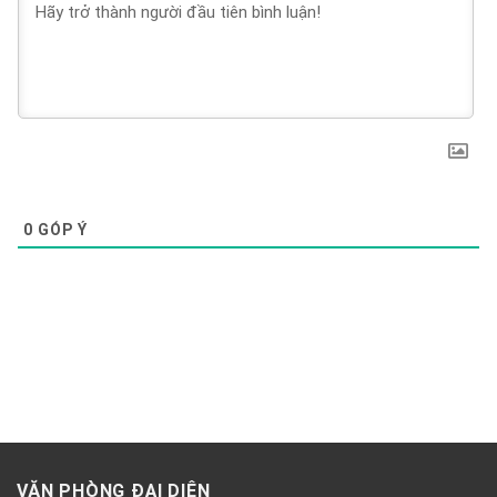
0
GÓP Ý
VĂN PHÒNG ĐẠI DIỆN