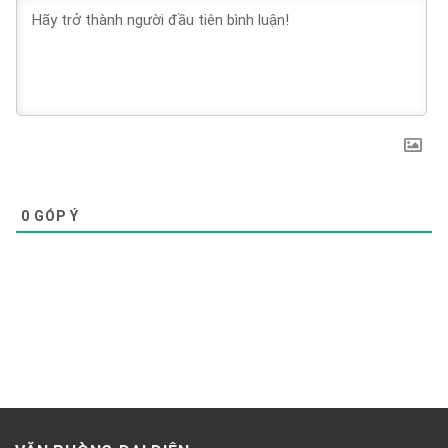
0
GÓP Ý