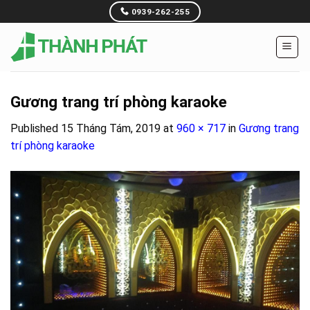
Skip
0939-262-255
to
content
Gương trang trí phòng karaoke
Published
15 Tháng Tám, 2019
at
960 × 717
in
Gương trang
trí phòng karaoke