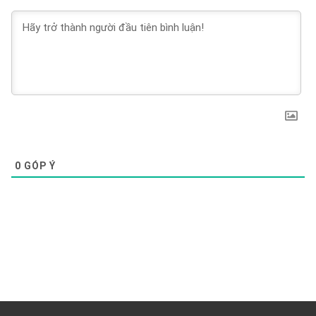
0
GÓP Ý