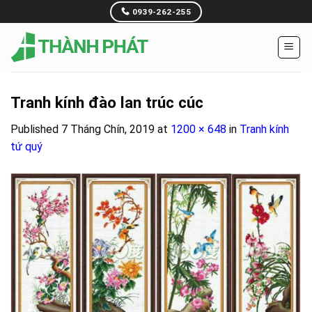
Skip
0939-262-255
to
content
Tranh kính đào lan trúc cúc
Published
7 Tháng Chín, 2019
at
1200 × 648
in
Tranh kính
tứ quý