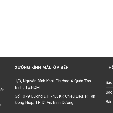
XƯỞNG KÍNH MÀU ỐP BẾP
TH
1/3, Nguyễn Đình Khơi, Phường 4, Quận Tân
Báo 
Bình , Tp.HCM
Tân
Báo 
Số 1079 Đường DT 743, KP. Chiêu Liêu, P. Tân
Báo 
Đông Hiệp, TP. Dĩ An, Bình Dương
h