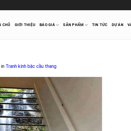
G CHỦ
GIỚI THIỆU
BÁO GIÁ
SẢN PHẨM
TIN TỨC
DỰ ÁN
V
in
Tranh kính bậc cầu thang