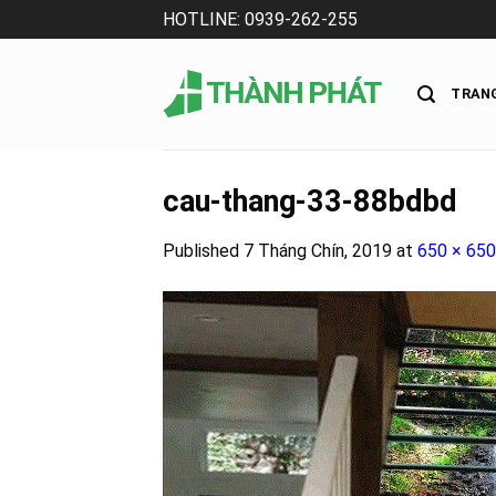
Skip
HOTLINE: 0939-262-255
to
content
TRAN
cau-thang-33-88bdbd
Published
7 Tháng Chín, 2019
at
650 × 650