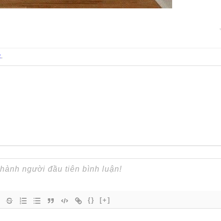
t
.
{}
[+]