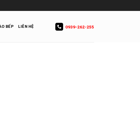
ÀO BẾP
LIÊN HỆ
0939-262-255