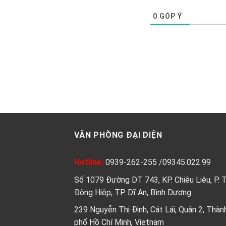
0
GÓP Ý
VĂN PHÒNG ĐẠI DIỆN
Hotline:
0939-262-255
/
09345.022.99
Số 1079 Đường DT 743, KP. Chiêu Liêu, P. 
Đông Hiệp, TP. Dĩ An, Bình Dương
239 Nguyễn Thị Định, Cát Lái, Quận 2, Thàn
phố Hồ Chí Minh, Vietnam