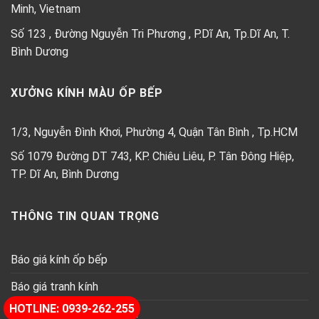
Minh, Vietnam
Số 123 , Đường Nguyễn Tri Phương , P.Dĩ An, Tp.Dĩ An, T.
Bình Dương
XƯỞNG KÍNH MÀU ỐP BẾP
1/3, Nguyễn Đình Khơi, Phường 4, Quận Tân Bình , Tp.HCM
Số 1079 Đường DT 743, KP. Chiêu Liêu, P. Tân Đông Hiệp,
TP. Dĩ An, Bình Dương
THÔNG TIN QUAN TRỌNG
Báo giá kính ốp bếp
Báo giá tranh kính
HOTLINE: 0939-262-255
Báo giá kính thủy trang trí