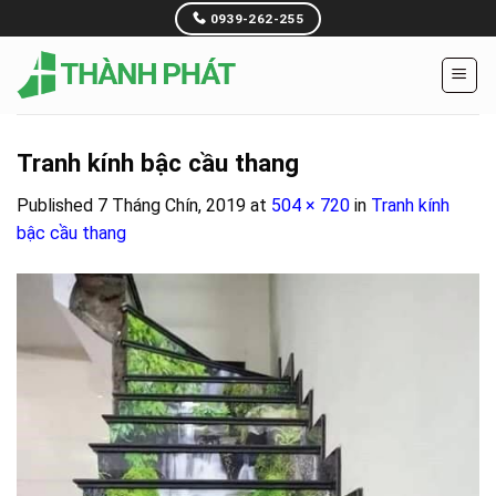
Skip
0939-262-255
to
content
Tranh kính bậc cầu thang
Published
7 Tháng Chín, 2019
at
504 × 720
in
Tranh kính
bậc cầu thang