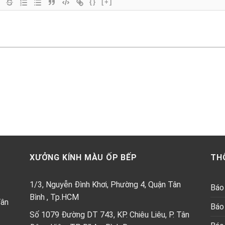
{}
[+]
XƯỞNG KÍNH MÀU ỐP BẾP
TH
1/3, Nguyễn Đình Khơi, Phường 4, Quận Tân
Báo 
Bình , Tp.HCM
Tân
Báo 
Số 1079 Đường DT 743, KP. Chiêu Liêu, P. Tân