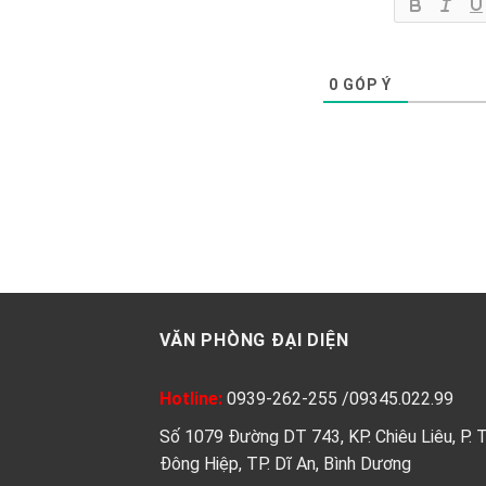
0
GÓP Ý
VĂN PHÒNG ĐẠI DIỆN
Hotline:
0939-262-255
/
09345.022.99
Số 1079 Đường DT 743, KP. Chiêu Liêu, P. 
Đông Hiệp, TP. Dĩ An, Bình Dương