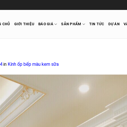
G CHỦ
GIỚI THIỆU
BÁO GIÁ
SẢN PHẨM
TIN TỨC
DỰ ÁN
V
4
in
Kính ốp bếp màu kem sữa