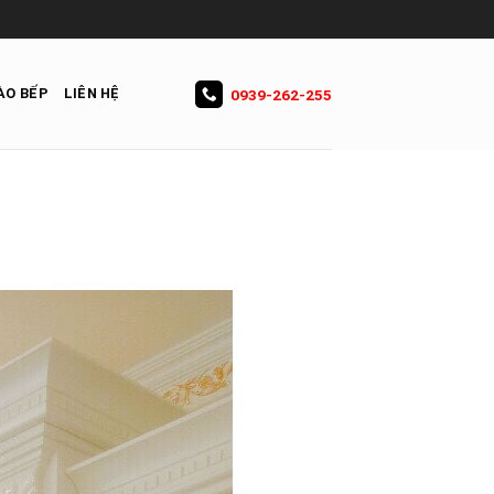
ÀO BẾP
LIÊN HỆ
0939-262-255