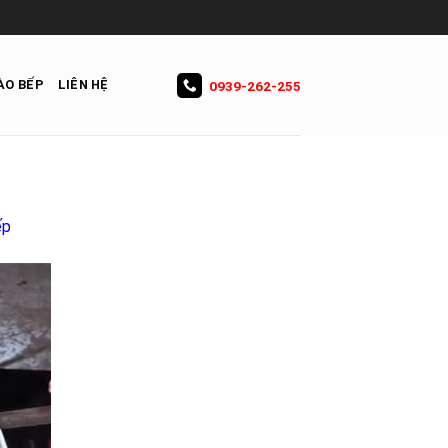
ÀO BẾP
LIÊN HỆ
0939-262-255
ếp