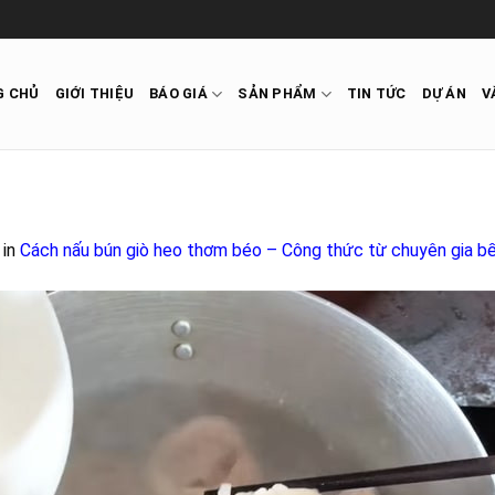
G CHỦ
GIỚI THIỆU
BÁO GIÁ
SẢN PHẨM
TIN TỨC
DỰ ÁN
V
in
Cách nấu bún giò heo thơm béo – Công thức từ chuyên gia b