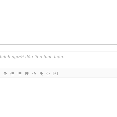
{}
[+]