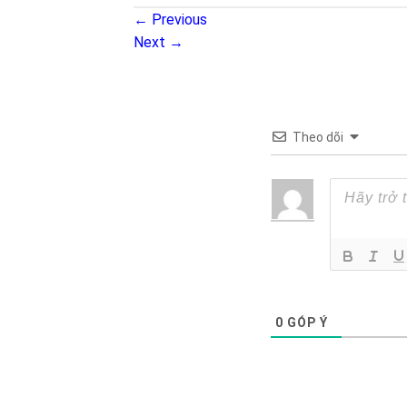
←
Previous
Next
→
Theo dõi
0
GÓP Ý