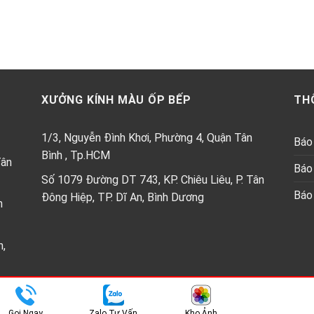
XƯỞNG KÍNH MÀU ỐP BẾP
TH
1/3, Nguyễn Đình Khơi, Phường 4, Quận Tân
Báo 
Bình , Tp.HCM
Tân
Báo 
Số 1079 Đường DT 743, KP. Chiêu Liêu, P. Tân
Báo 
Đông Hiệp, TP. Dĩ An, Bình Dương
h
n,
Copyright 2026 ©
Kính ốp bêp Thành Phát
Gọi Ngay
Zalo Tư Vấn
Kho Ảnh