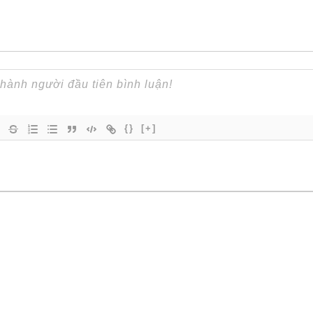
{}
[+]