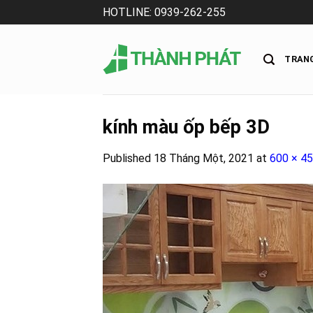
Skip
HOTLINE: 0939-262-255
to
content
TRAN
kính màu ốp bếp 3D
Published
18 Tháng Một, 2021
at
600 × 4