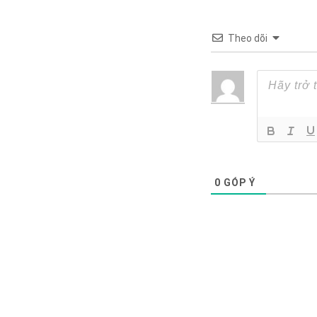
Theo dõi
0
GÓP Ý