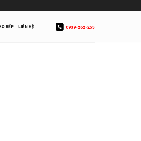
ÀO BẾP
LIÊN HỆ
0939-262-255