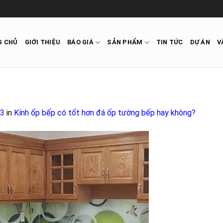
G CHỦ
GIỚI THIỆU
BÁO GIÁ
SẢN PHẨM
TIN TỨC
DỰ ÁN
V
53
in
Kính ốp bếp có tốt hơn đá ốp tường bếp hay không?