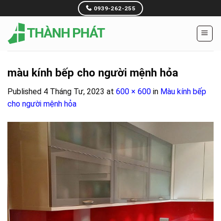
Skip
0939-262-255
to
content
màu kính bếp cho người mệnh hỏa
Published
4 Tháng Tư, 2023
at
600 × 600
in
Màu kính bếp
cho người mệnh hỏa