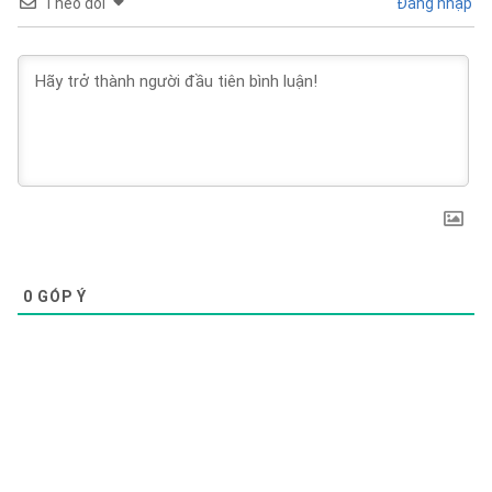
Theo dõi
Đăng nhập
0
GÓP Ý