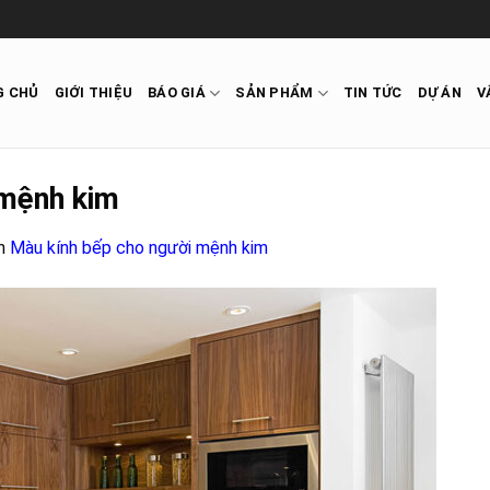
G CHỦ
GIỚI THIỆU
BÁO GIÁ
SẢN PHẨM
TIN TỨC
DỰ ÁN
V
 mệnh kim
n
Màu kính bếp cho người mệnh kim