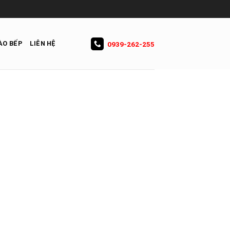
ÀO BẾP
LIÊN HỆ
0939-262-255