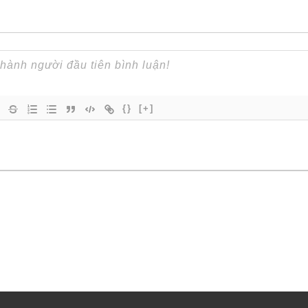
{}
[+]