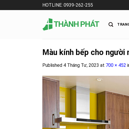
Skip
HOTLINE: 0939-262-255
to
content
TRAN
Màu kính bếp cho người
Published
4 Tháng Tư, 2023
at
700 × 452
i