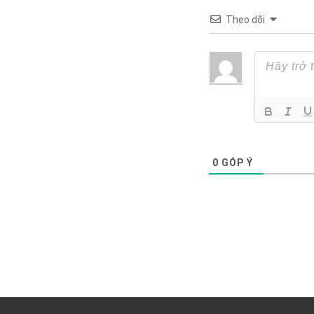
Theo dõi
0
GÓP Ý