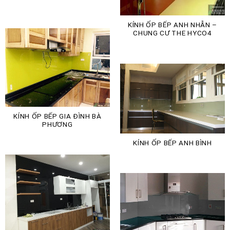
KÍNH ỐP BẾP ANH NHẪN –
CHUNG CƯ THE HYCO4
KÍNH ỐP BẾP GIA ĐÌNH BÀ
PHƯƠNG
KÍNH ỐP BẾP ANH BÌNH