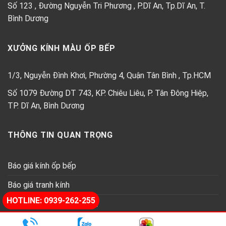
Số 123 , Đường Nguyễn Tri Phương , P.Dĩ An, Tp.Dĩ An, T.
Bình Dương
XƯỞNG KÍNH MÀU ỐP BẾP
1/3, Nguyễn Đình Khơi, Phường 4, Quận Tân Bình , Tp.HCM
Số 1079 Đường DT 743, KP. Chiêu Liêu, P. Tân Đông Hiệp,
TP. Dĩ An, Bình Dương
THÔNG TIN QUAN TRỌNG
Báo giá kính ốp bếp
Báo giá tranh kính
HOTLINE: 0939-262-255
Báo giá kính thủy trang trí