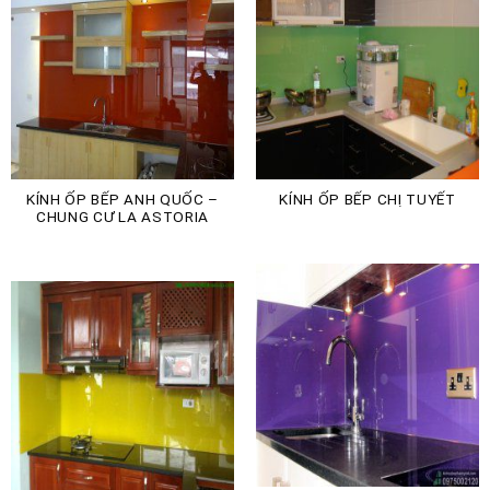
KÍNH ỐP BẾP ANH QUỐC –
KÍNH ỐP BẾP CHỊ TUYẾT
CHUNG CƯ LA ASTORIA