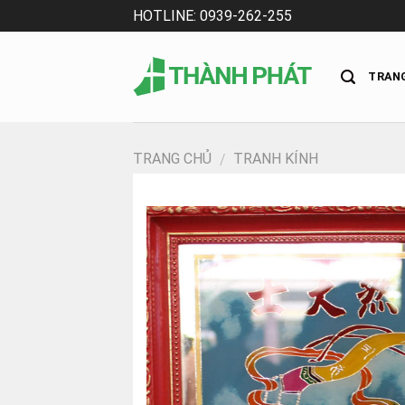
Skip
HOTLINE: 0939-262-255
to
content
TRAN
TRANG CHỦ
TRANH KÍNH
/