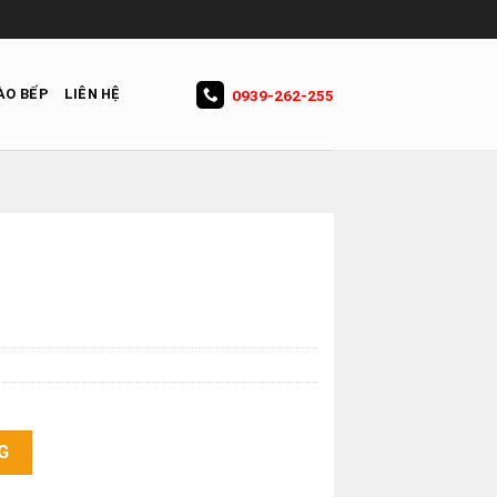
ÀO BẾP
LIÊN HỆ
0939-262-255
G