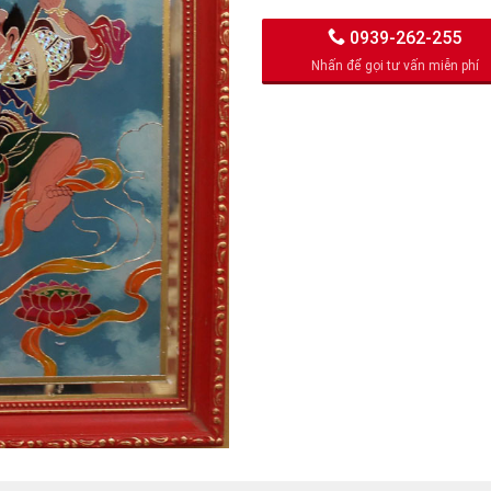
0939-262-255
Nhấn để gọi tư vấn
miễn phí