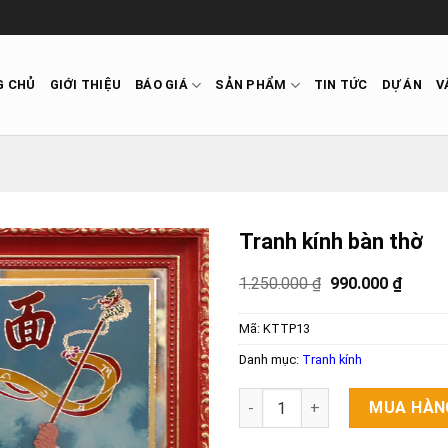
G CHỦ
GIỚI THIỆU
BÁO GIÁ
SẢN PHẨM
TIN TỨC
DỰ ÁN
V
Tranh kính bàn thờ
1.250.000
₫
990.000
₫
Mã:
KTTP13
Danh mục:
Tranh kính
Số lượng
MUA HÀN