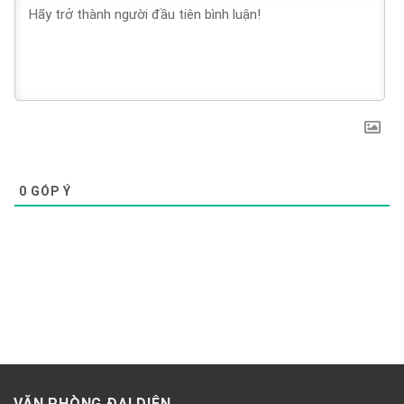
0
GÓP Ý
VĂN PHÒNG ĐẠI DIỆN