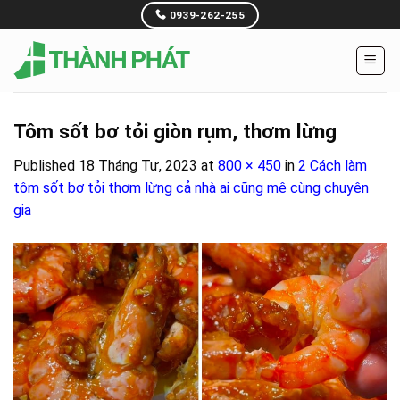
Skip
0939-262-255
to
content
Tôm sốt bơ tỏi giòn rụm, thơm lừng
Published
18 Tháng Tư, 2023
at
800 × 450
in
2 Cách làm
tôm sốt bơ tỏi thơm lừng cả nhà ai cũng mê cùng chuyên
gia