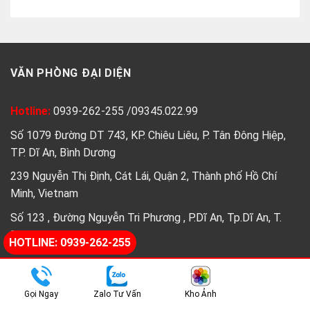
sao
sao
VĂN PHÒNG ĐẠI DIỆN
Hotline:
0939-262-255
/
09345.022.99
Số 1079 Đường DT 743, KP. Chiêu Liêu, P. Tân Đông Hiệp,
TP. Dĩ An, Bình Dương
239 Nguyễn Thị Định, Cát Lái, Quận 2, Thành phố Hồ Chí
Minh, Vietnam
Số 123 , Đường Nguyễn Tri Phương , P.Dĩ An, Tp.Dĩ An, T.
Bình Dương
HOTLINE: 0939-262-255
XƯỞNG KÍNH MÀU ỐP BẾP
Gọi Ngay
Zalo Tư Vấn
Kho Ảnh