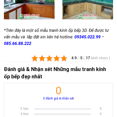
*Trên đây là một số mẫu tranh kính ốp bếp 3D. Để được tư
vấn mẫu và lắp đặt xin liên hệ hotline:
09345.022.99
–
085.66.88.222
4.9
/
5
(
17
bình chọn
)
Đánh giá & Nhận xét Những mẫu tranh kính
ốp bếp đẹp nhất
0
0 đánh giá & nhận xét
5 Sao
0
100% Complete
4 Sao
0
100% Complete