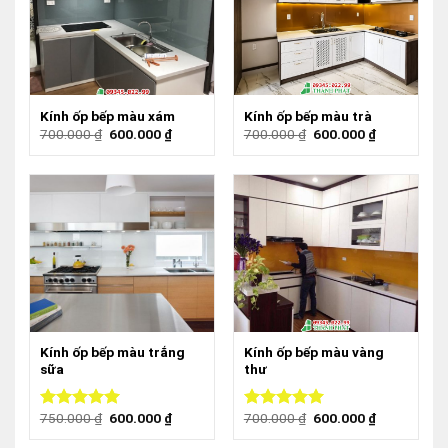
Kính ốp bếp màu xám
Kính ốp bếp màu trà
700.000
₫
600.000
₫
700.000
₫
600.000
₫
Kính ốp bếp màu trắng
Kính ốp bếp màu vàng
sữa
thư
750.000
₫
600.000
₫
700.000
₫
600.000
₫
Được xếp
Được xếp
hạng
5.00
5
hạng
5.00
5