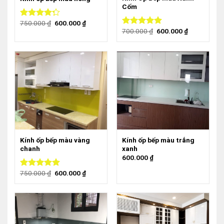
Cốm
750.000
₫
600.000
₫
Được xếp
700.000
₫
600.000
₫
hạng
4.00
Được xếp
5 sao
hạng
5.00
5
sao
Kính ốp bếp màu vàng
Kính ốp bếp màu trắng
chanh
xanh
600.000
₫
750.000
₫
600.000
₫
Được xếp
hạng
4.67
5 sao