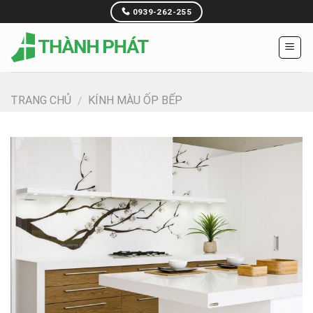
Skip
0939-262-255
to
content
TRANG CHỦ
KÍNH MÀU ỐP BẾP
/