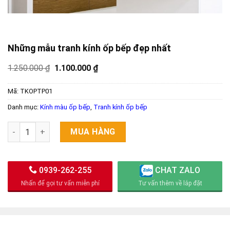
Những mẫu tranh kính ốp bếp đẹp nhất
1.250.000
₫
1.100.000
₫
Mã:
TKOPTP01
Danh mục:
Kính màu ốp bếp
,
Tranh kính ốp bếp
Số lượng
MUA HÀNG
0939-262-255
CHAT ZALO
Nhấn để gọi tư vấn
miễn phí
Tư vấn thêm về lắp đặt