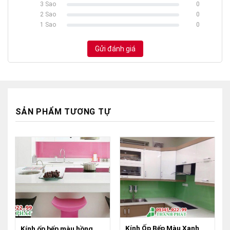
3 Sao
0
100% Complete
2 Sao
0
100% Complete
1 Sao
0
100% Complete
Gửi đánh giá
SẢN PHẨM TƯƠNG TỰ
Kính Ốp Bếp Màu Xanh
Kính ốp bếp màu hồng