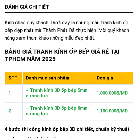
ĐÁNH GIÁ CHI TIẾT
Kính chào quý khách. Dưới đây là những mẫu tranh kính ốp
bếp đẹp nhất mà Thành Phát Đã thực hiện. Mời quý khách
hàng xem tham khảo những mẫu đẹp nhất.
BẢNG GIÁ TRANH KÍNH ỐP BẾP GIÁ RẺ TẠI
TPHCM NĂM 2025
STT
Danh mục sản phẩm
Đơn giá
– Tranh kính 3D ốp bếp 5mm
1
1.000.000đ/MD
cường lực
– Tranh kính 3D ốp bếp 8mm
2
1.100.000đ/MD
cường lực
4 bước thi công kính ốp bếp 3D chi tiết, chuẩn kỹ thuật