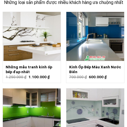
Những loại sản phẩm được nhiều khách hàng ưa chuộng nhất
Những mẫu tranh kính ốp
Kính Ốp Bếp Màu Xanh Nước
bếp đẹp nhất
Biển
1.250.000
₫
1.100.000
₫
700.000
₫
600.000
₫