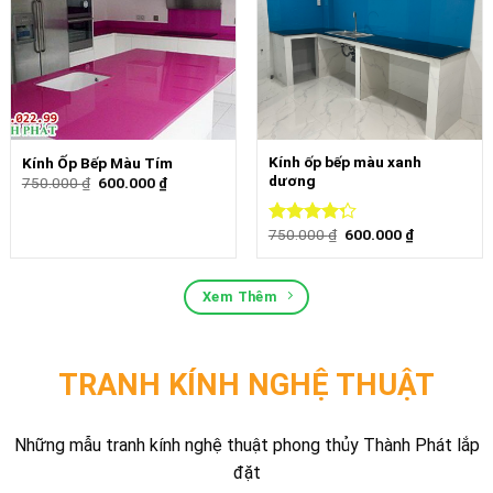
Kính ốp bếp màu xanh
Kính Ốp Bếp Màu Tím
dương
750.000
₫
600.000
₫
750.000
₫
600.000
₫
Được xếp
hạng
4.00
5 sao
Xem Thêm
TRANH KÍNH NGHỆ THUẬT
Những mẫu tranh kính nghệ thuật phong thủy Thành Phát lắp
đặt