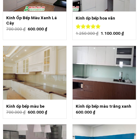
Kính Ốp Bếp Màu Xanh Lá
Kính ốp bếp hoa văn
Cây
700.000
₫
600.000
₫
1.250.000
₫
1.100.000
₫
Được xếp
hạng
5.00
5
sao
Kính ốp bếp màu be
Kính ốp bếp màu trắng xanh
700.000
₫
600.000
₫
600.000
₫