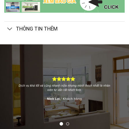
THÔNG TIN THÊM
Lúc đầu khi mình tìm trên mạng nên cảm thấy không an tâm
nhưng khi lắp đặt xong cảm thấy rất thích đơn vị này vì sản phẩm
kính thi công rất đẹp mà giá lại rẻ nữa. Cám ơn rất nhiều!
Nguyễn Trâm
/
Khách hàng