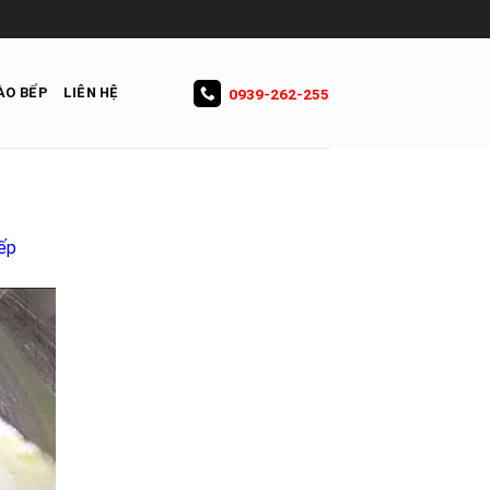
ÀO BẾP
LIÊN HỆ
0939-262-255
bếp