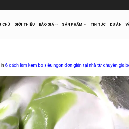
G CHỦ
GIỚI THIỆU
BÁO GIÁ
SẢN PHẨM
TIN TỨC
DỰ ÁN
V
in
6 cách làm kem bơ siêu ngon đơn giản tại nhà từ chuyên gia 