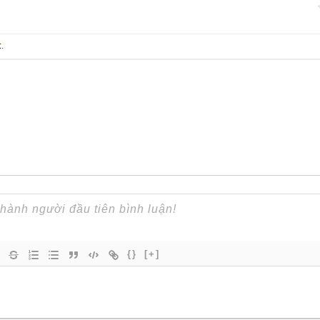
t
.
{}
[+]