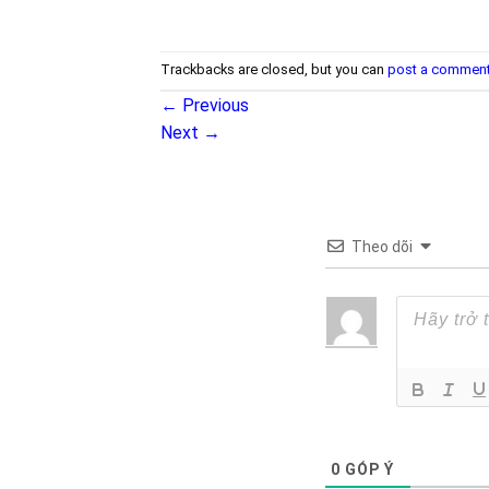
Trackbacks are closed, but you can
post a commen
←
Previous
Next
→
Theo dõi
0
GÓP Ý