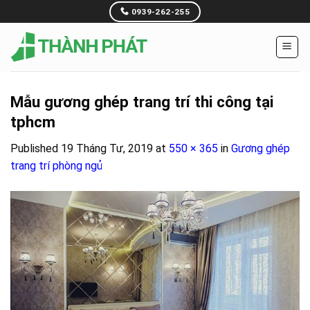
Skip
0939-262-255
to
content
Mẫu gương ghép trang trí thi công tại
tphcm
Published
19 Tháng Tư, 2019
at
550 × 365
in
Gương ghép
trang trí phòng ngủ