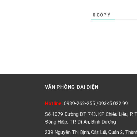
0
GÓP Ý
VĂN PHÒNG ĐẠI DIỆN
Hotline:
0939-262-255
/
09345.022.99
Số 1079 Đường DT 743, KP. Chiêu Liêu, P. 
Đông Hiệp, TP. Dĩ An, Bình Dương
239 Nguyễn Thị Định, Cát Lái, Quận 2, Thàn