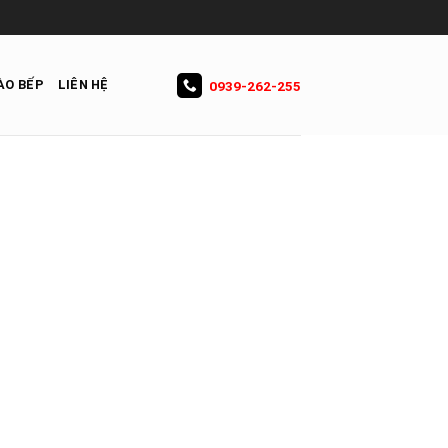
ÀO BẾP
LIÊN HỆ
0939-262-255