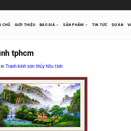
G CHỦ
GIỚI THIỆU
BÁO GIÁ
SẢN PHẨM
TIN TỨC
DỰ ÁN
V
tình tphcm
in
Tranh kính sơn thủy hữu tình