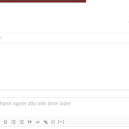
t
.
{}
[+]