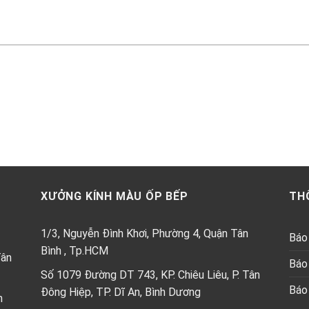
XƯỞNG KÍNH MÀU ỐP BẾP
TH
1/3, Nguyễn Đình Khơi, Phường 4, Quận Tân
Báo 
Bình , Tp.HCM
Tân
Báo 
Số 1079 Đường DT 743, KP. Chiêu Liêu, P. Tân
Báo 
Đông Hiệp, TP. Dĩ An, Bình Dương
h