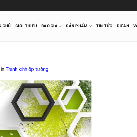
G CHỦ
GIỚI THIỆU
BÁO GIÁ
SẢN PHẨM
TIN TỨC
DỰ ÁN
V
in
Tranh kính ốp tường