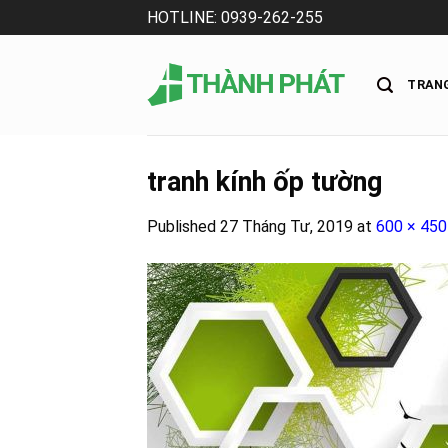
Skip
HOTLINE: 0939-262-255
to
content
TRAN
tranh kính ốp tường
Published
27 Tháng Tư, 2019
at
600 × 450