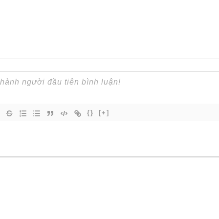
{}
[+]