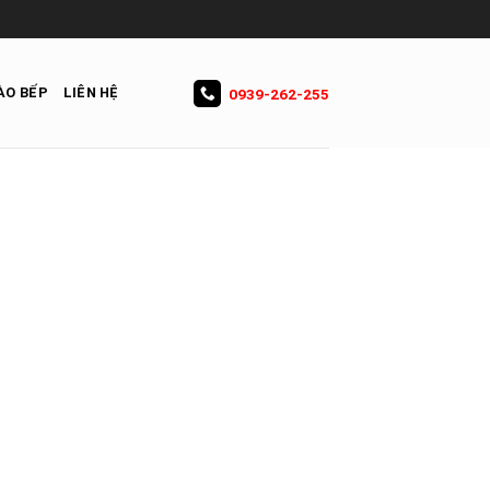
ÀO BẾP
LIÊN HỆ
0939-262-255