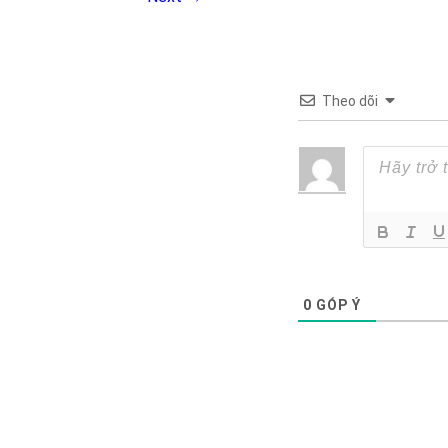
Theo dõi
0
GÓP Ý