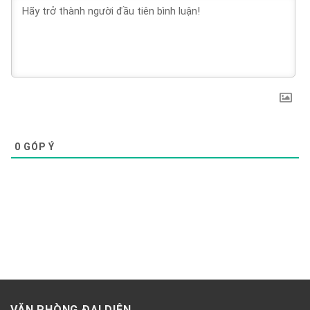
0
GÓP Ý
VĂN PHÒNG ĐẠI DIỆN