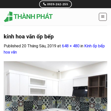
Skip
0939-262-255
to
content
kính hoa văn ốp bếp
Published
20 Tháng Sáu, 2019
at
648 × 480
in
Kính ốp bếp
hoa văn