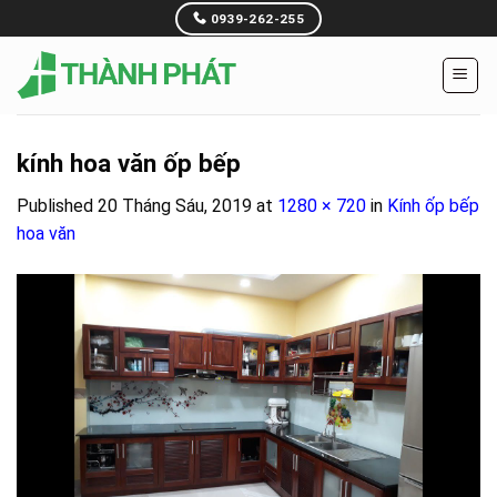
Skip
0939-262-255
to
content
kính hoa văn ốp bếp
Published
20 Tháng Sáu, 2019
at
1280 × 720
in
Kính ốp bếp
hoa văn