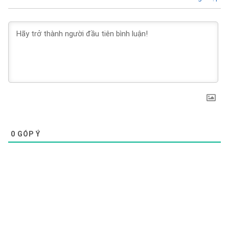
0
GÓP Ý