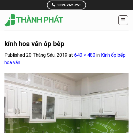
Skip
0939-262-255
to
content
kính hoa văn ốp bếp
Published
20 Tháng Sáu, 2019
at
640 × 480
in
Kính ốp bếp
hoa văn