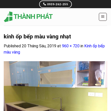
Skip
0939-262-255
to
content
kính ốp bếp màu vàng nhạt
Published
20 Tháng Sáu, 2019
at
960 × 720
in
Kính ốp bếp
màu vàng