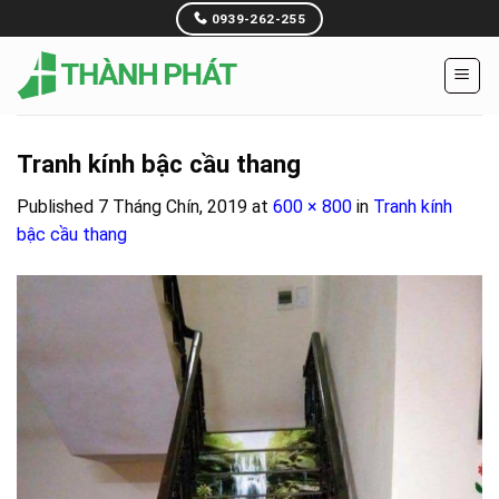
Skip
0939-262-255
to
content
Tranh kính bậc cầu thang
Published
7 Tháng Chín, 2019
at
600 × 800
in
Tranh kính
bậc cầu thang