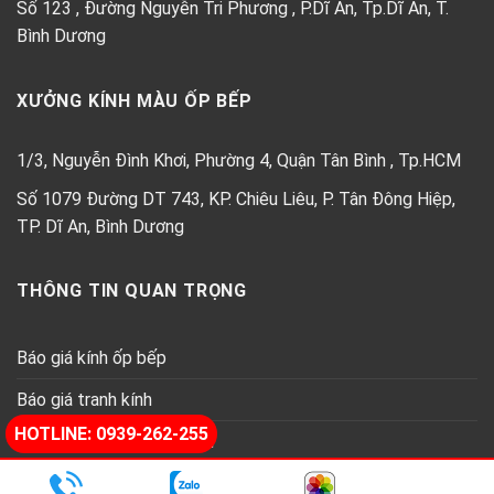
Số 123 , Đường Nguyễn Tri Phương , P.Dĩ An, Tp.Dĩ An, T.
Bình Dương
XƯỞNG KÍNH MÀU ỐP BẾP
1/3, Nguyễn Đình Khơi, Phường 4, Quận Tân Bình , Tp.HCM
Số 1079 Đường DT 743, KP. Chiêu Liêu, P. Tân Đông Hiệp,
TP. Dĩ An, Bình Dương
THÔNG TIN QUAN TRỌNG
Báo giá kính ốp bếp
Báo giá tranh kính
HOTLINE: 0939-262-255
Báo giá kính thủy trang trí