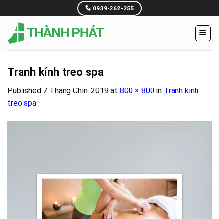
Skip
0939-262-255
to
content
Tranh kính treo spa
Published
7 Tháng Chín, 2019
at
800 × 800
in
Tranh kính
treo spa