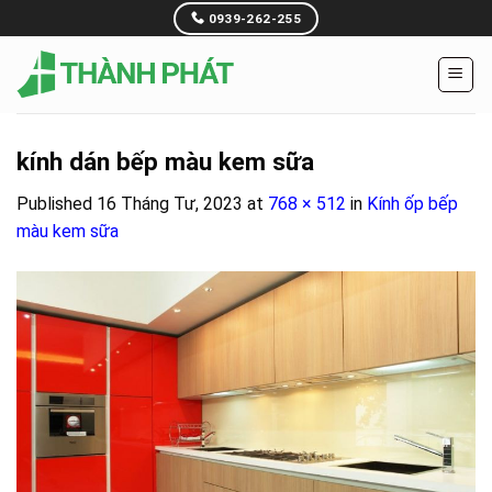
Skip
0939-262-255
to
content
kính dán bếp màu kem sữa
Published
16 Tháng Tư, 2023
at
768 × 512
in
Kính ốp bếp
màu kem sữa