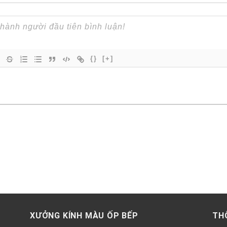
{}
[+]
XƯỞNG KÍNH MÀU ỐP BẾP
TH