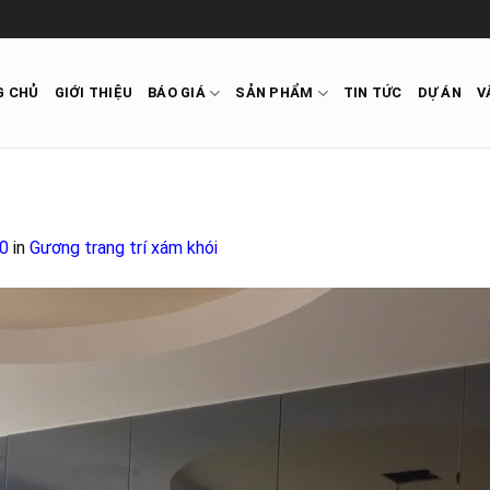
G CHỦ
GIỚI THIỆU
BÁO GIÁ
SẢN PHẨM
TIN TỨC
DỰ ÁN
V
0
in
Gương trang trí xám khói