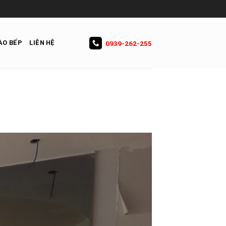
ÀO BẾP
LIÊN HỆ
0939-262-255