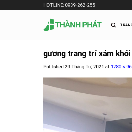
Skip
HOTLINE: 0939-262-255
to
content
TRAN
gương trang trí xám khói
Published
29 Tháng Tư, 2021
at
1280 × 96