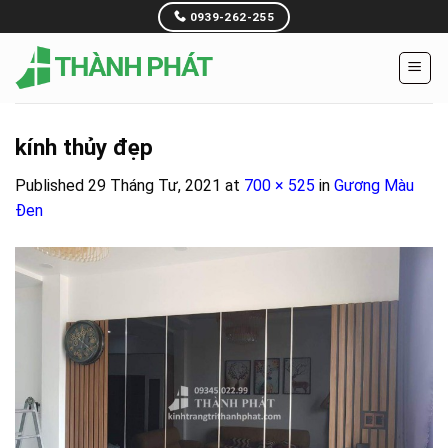
Skip
0939-262-255
to
content
kính thủy đẹp
Published
29 Tháng Tư, 2021
at
700 × 525
in
Gương Màu
Đen