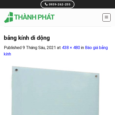
Skip
0939-262-255
to
content
bảng kính di dộng
Published
9 Tháng Sáu, 2021
at
438 × 480
in
Báo giá bảng
kính