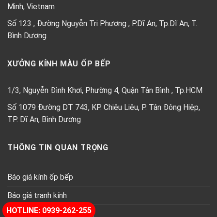
Minh, Vietnam
Số 123 , Đường Nguyễn Tri Phương , P.Dĩ An, Tp.Dĩ An, T.
Bình Dương
XƯỞNG KÍNH MÀU ỐP BẾP
1/3, Nguyễn Đình Khơi, Phường 4, Quận Tân Bình , Tp.HCM
Số 1079 Đường DT 743, KP. Chiêu Liêu, P. Tân Đông Hiệp,
TP. Dĩ An, Bình Dương
THÔNG TIN QUAN TRỌNG
Báo giá kính ốp bếp
Báo giá tranh kính
HOTLINE: 0939-262-255
Báo giá kính thủy trang trí