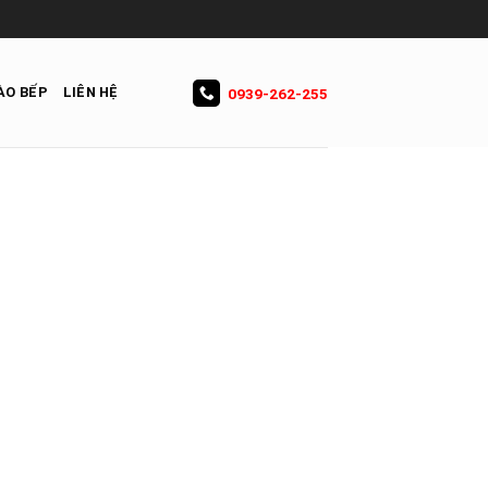
ÀO BẾP
LIÊN HỆ
0939-262-255