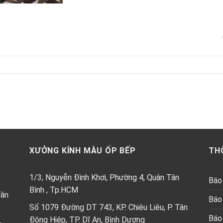
.
XƯỞNG KÍNH MÀU ỐP BẾP
TH
1/3, Nguyễn Đình Khơi, Phường 4, Quận Tân
Báo 
Bình , Tp.HCM
Tân
Báo 
Số 1079 Đường DT 743, KP. Chiêu Liêu, P. Tân
Báo 
Đông Hiệp, TP. Dĩ An, Bình Dương