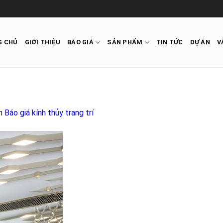
G CHỦ
GIỚI THIỆU
BÁO GIÁ
SẢN PHẨM
TIN TỨC
DỰ ÁN
V
n
Báo giá kính thủy trang trí