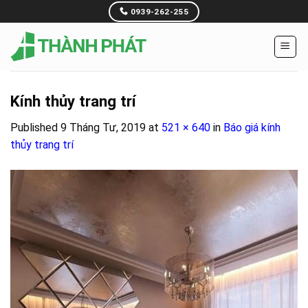
Skip
0939-262-255
to
content
Kính thủy trang trí
Published
9 Tháng Tư, 2019
at
521 × 640
in
Báo giá kính
thủy trang trí