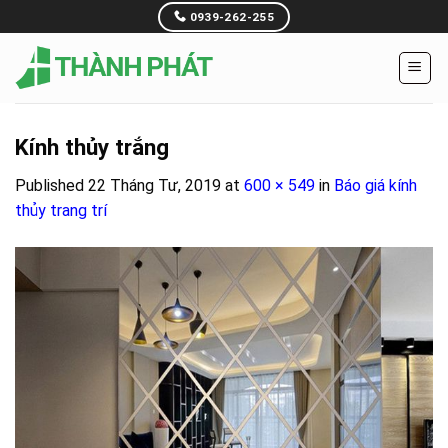
Skip
0939-262-255
to
content
Kính thủy trắng
Published
22 Tháng Tư, 2019
at
600 × 549
in
Báo giá kính
thủy trang trí