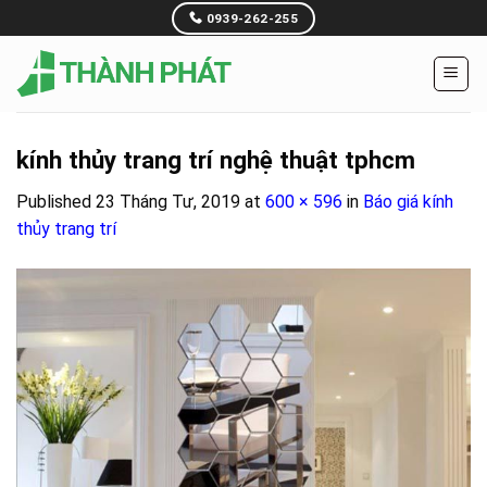
Skip
0939-262-255
to
content
kính thủy trang trí nghệ thuật tphcm
Published
23 Tháng Tư, 2019
at
600 × 596
in
Báo giá kính
thủy trang trí