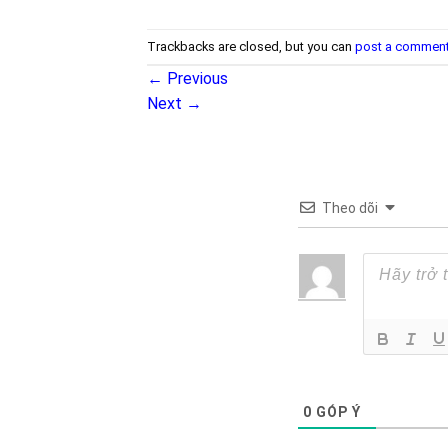
Trackbacks are closed, but you can
post a commen
←
Previous
Next
→
Theo dõi
0
GÓP Ý