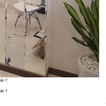
uận 7
uận 7