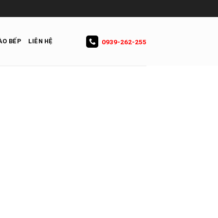
ÀO BẾP
LIÊN HỆ
0939-262-255