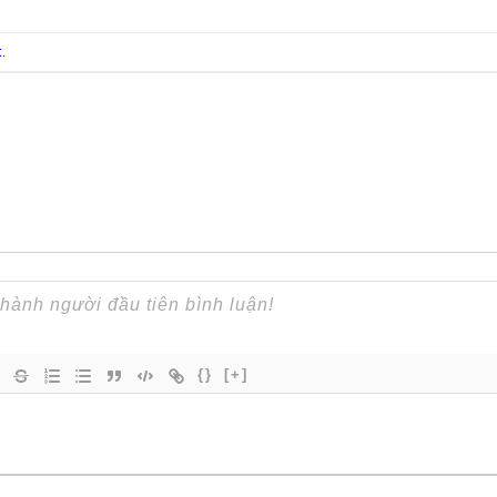
t
.
{}
[+]