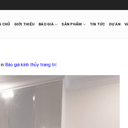
G CHỦ
GIỚI THIỆU
BÁO GIÁ
SẢN PHẨM
TIN TỨC
DỰ ÁN
V
in
Báo giá kính thủy trang trí