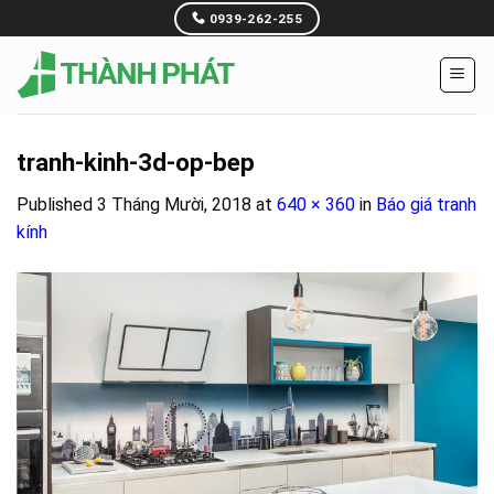
Skip
0939-262-255
to
content
tranh-kinh-3d-op-bep
Published
3 Tháng Mười, 2018
at
640 × 360
in
Báo giá tranh
kính