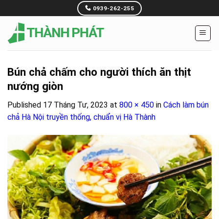
Skip
0939-262-255
to
content
Bún chả chấm cho người thích ăn thịt
nướng giòn
Published
17 Tháng Tư, 2023
at
800 × 450
in
Cách làm bún
chả Hà Nội truyền thống, chuẩn vị Hà Thành