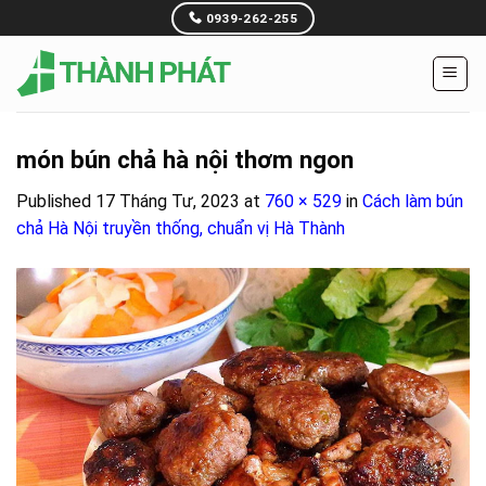
Skip
0939-262-255
to
content
món bún chả hà nội thơm ngon
Published
17 Tháng Tư, 2023
at
760 × 529
in
Cách làm bún
chả Hà Nội truyền thống, chuẩn vị Hà Thành