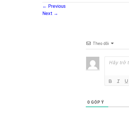
←
Previous
Next
→
Theo dõi
0
GÓP Ý