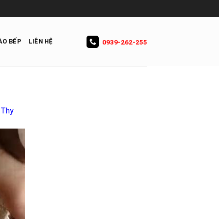
ÀO BẾP
LIÊN HỆ
0939-262-255
 Thy