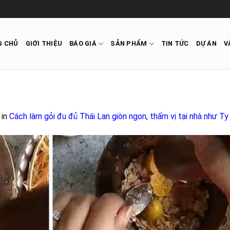
G CHỦ
GIỚI THIỆU
BÁO GIÁ
SẢN PHẨM
TIN TỨC
DỰ ÁN
V
in
Cách làm gỏi đu đủ Thái Lan giòn ngon, thấm vị tại nhà như Ty