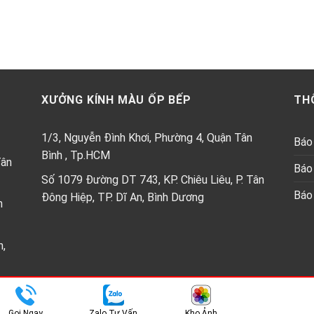
XƯỞNG KÍNH MÀU ỐP BẾP
TH
1/3, Nguyễn Đình Khơi, Phường 4, Quận Tân
Báo 
Bình , Tp.HCM
Tân
Báo 
Số 1079 Đường DT 743, KP. Chiêu Liêu, P. Tân
Báo 
Đông Hiệp, TP. Dĩ An, Bình Dương
h
n,
Copyright 2026 ©
Kính ốp bêp Thành Phát
Gọi Ngay
Zalo Tư Vấn
Kho Ảnh