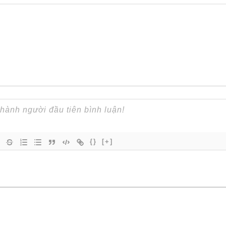
{}
[+]