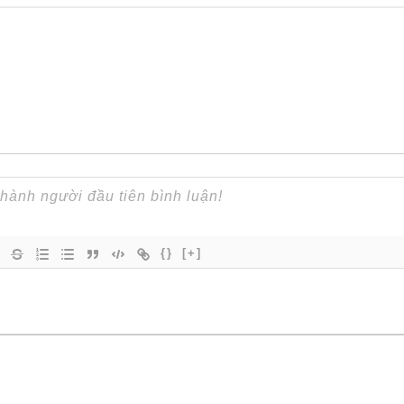
{}
[+]