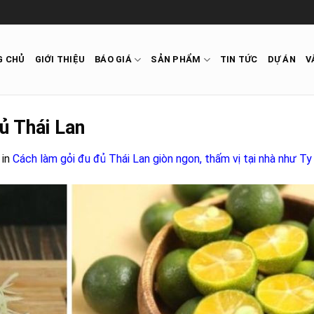
G CHỦ
GIỚI THIỆU
BÁO GIÁ
SẢN PHẨM
TIN TỨC
DỰ ÁN
V
ủ Thái Lan
in
Cách làm gỏi đu đủ Thái Lan giòn ngon, thấm vị tại nhà như Ty