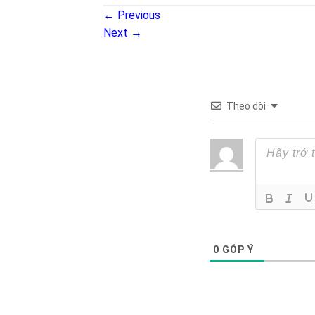
←
Previous
Next
→
Theo dõi
0
GÓP Ý