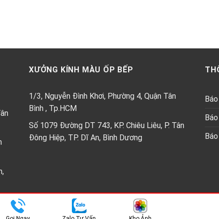
XƯỞNG KÍNH MÀU ỐP BẾP
TH
1/3, Nguyễn Đình Khơi, Phường 4, Quận Tân
Báo 
Bình , Tp.HCM
Tân
Báo 
Số 1079 Đường DT 743, KP. Chiêu Liêu, P. Tân
Báo 
Đông Hiệp, TP. Dĩ An, Bình Dương
h
n,
Copyright 2026 ©
Kính ốp bêp Thành Phát
Gọi Ngay
Zalo Tư Vấn
Kho Ảnh