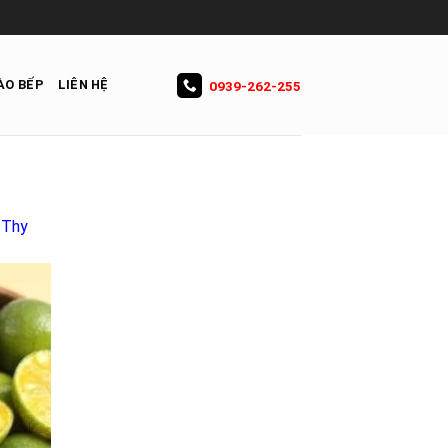
ÀO BẾP
LIÊN HỆ
0939-262-255
 Thy