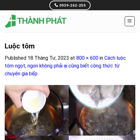
Skip
0939-262-255
to
content
Luộc tôm
Published
18 Tháng Tư, 2023
at
800 × 600
in
Cách luộc
tôm ngọt, ngon không phải ai cũng biết công thức từ
chuyên gia bếp