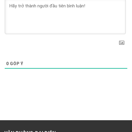
0
GÓP Ý