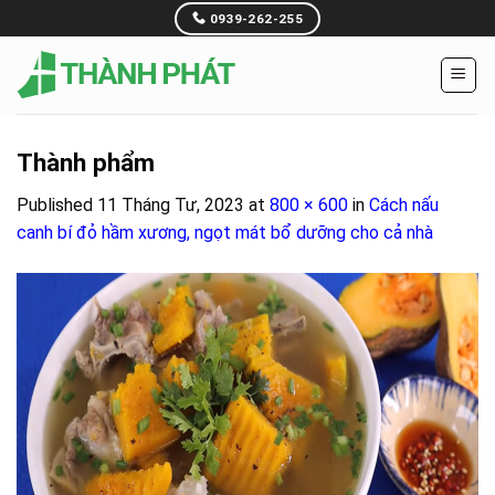
Skip
0939-262-255
to
content
Thành phẩm
Published
11 Tháng Tư, 2023
at
800 × 600
in
Cách nấu
canh bí đỏ hầm xương, ngọt mát bổ dưỡng cho cả nhà