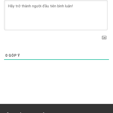
0
GÓP Ý