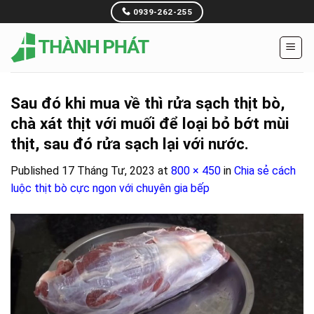
Skip
0939-262-255
to
content
Sau đó khi mua về thì rửa sạch thịt bò,
chà xát thịt với muối để loại bỏ bớt mùi
thịt, sau đó rửa sạch lại với nước.
Published
17 Tháng Tư, 2023
at
800 × 450
in
Chia sẻ cách
luộc thịt bò cực ngon với chuyên gia bếp