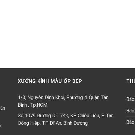
XƯỞNG KÍNH MÀU ỐP BẾP
TH
1/3, Nguyễn Đình Khơi, Phường 4, Quận Tân
Báo 
Bình , Tp.HCM
Tân
Báo 
Số 1079 Đường DT 743, KP. Chiêu Liêu, P. Tân
Báo 
Đông Hiệp, TP. Dĩ An, Bình Dương
h