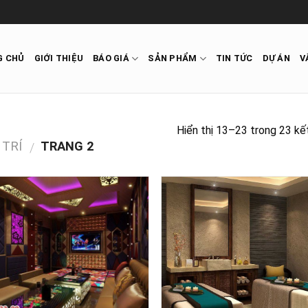
G CHỦ
GIỚI THIỆU
BÁO GIÁ
SẢN PHẨM
TIN TỨC
DỰ ÁN
V
Hiển thị 13–23 trong 23 kế
 TRÍ
TRANG 2
/