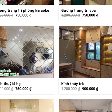
ơng trang trí phòng karaoke
Gương trang trí spa
200.000
₫
750.000
₫
1.200.000
₫
750.000
₫
h thuỷ lá hẹ
Kính thủy trà
200.000
₫
750.000
₫
1.200.000
₫
900.000
₫