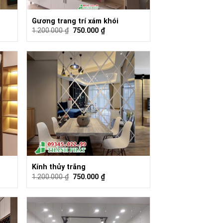
Gương trang trí xám khói
1.200.000
₫
750.000
₫
Kính thủy trắng
1.200.000
₫
750.000
₫