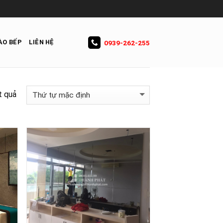
ÀO BẾP
LIÊN HỆ
0939-262-255
t quả