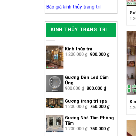
Báo giá kính thủy trang trí
Gư
1.
KÍNH THỦY TRANG TRÍ
Kính thủy trà
1.200.000
₫
900.000
₫
Gương Đèn Led Cảm
Ứng
900.000
₫
800.000
₫
Gương trang trí spa
Kín
1.200.000
₫
750.000
₫
1.
Gương Nhà Tắm Phòng
Tắm
1.200.000
₫
750.000
₫