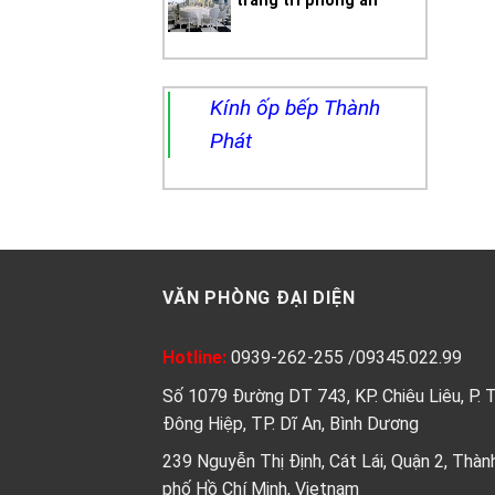
trang trí phòng ăn
Kính ốp bếp Thành
Phát
VĂN PHÒNG ĐẠI DIỆN
Hotline:
0939-262-255
/
09345.022.99
Số 1079 Đường DT 743, KP. Chiêu Liêu, P. 
Đông Hiệp, TP. Dĩ An, Bình Dương
239 Nguyễn Thị Định, Cát Lái, Quận 2, Thàn
phố Hồ Chí Minh, Vietnam