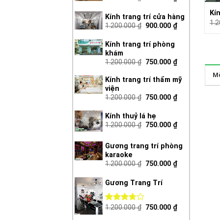
Kí
Kính trang trí cửa hàng
1.
1.200.000
₫
900.000
₫
Kính trang trí phòng
khám
1.200.000
₫
750.000
₫
Mô
Kính trang trí thẩm mỹ
viện
1.200.000
₫
750.000
₫
Kính thuỷ lá hẹ
1.200.000
₫
750.000
₫
Gương trang trí phòng
karaoke
1.200.000
₫
750.000
₫
Gương Trang Trí
1.200.000
₫
750.000
₫
Được
xếp