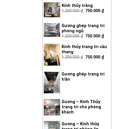
hạng
Kính thủy trắng
3.50
5
1.200.000
₫
750.000
₫
sao
Gương ghép trang trí
phòng ngủ
1.200.000
₫
750.000
₫
Kính thủy trang trí cầu
thang
1.200.000
₫
750.000
₫
Gương ghép trang trí
trần
Gương – Kính Thủy
trang trí cho phòng
khách
Gương – Kính thủy