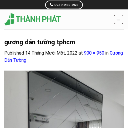
Skip
0939-262-255
to
content
gương dán tường tphcm
Published
14 Tháng Mười Một, 2022
at
900 × 950
in
Gương
Dán Tường