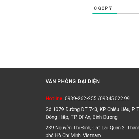
0
GÓP Ý
VĂN PHÒNG ĐẠI DIỆN
Hotline:
0939-262-255
/
09345.022.99
Số 1079 Đường DT 743, KP. Chiêu Liêu, P. 
Đông Hiệp, TP. Dĩ An, Bình Dương
239 Nguyễn Thị Định, Cát Lái, Quận 2, Thàn
phố Hồ Chí Minh, Vietnam