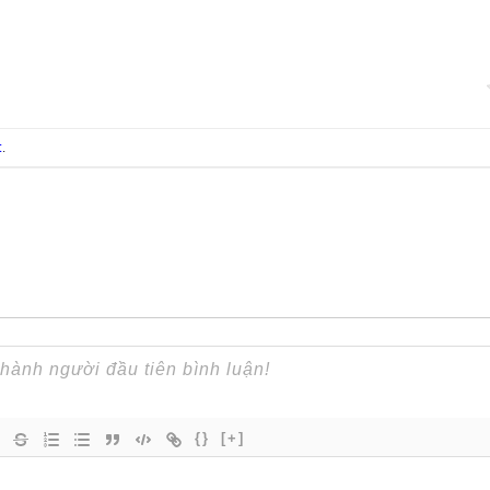
t
.
{}
[+]