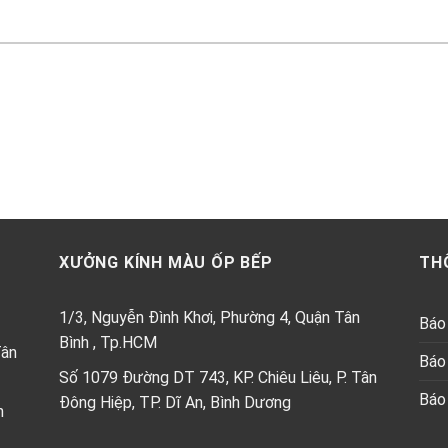
XƯỞNG KÍNH MÀU ỐP BẾP
TH
1/3, Nguyễn Đình Khơi, Phường 4, Quận Tân
Báo 
Bình , Tp.HCM
Tân
Báo 
Số 1079 Đường DT 743, KP. Chiêu Liêu, P. Tân
Báo 
Đông Hiệp, TP. Dĩ An, Bình Dương
h