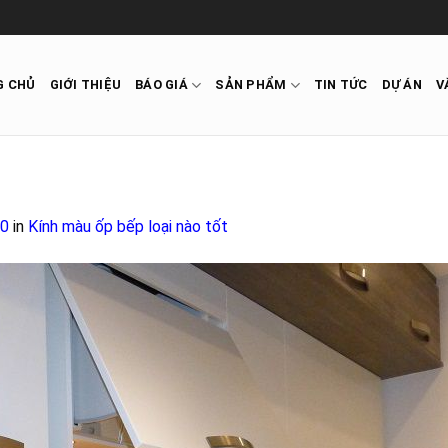
G CHỦ
GIỚI THIỆU
BÁO GIÁ
SẢN PHẨM
TIN TỨC
DỰ ÁN
V
00
in
Kính màu ốp bếp loại nào tốt