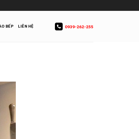
ÀO BẾP
LIÊN HỆ
0939-262-255