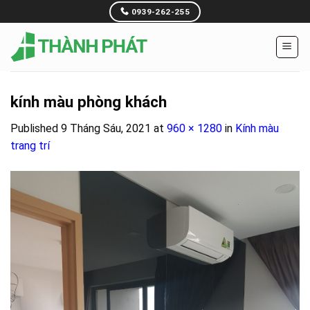
Skip
0939-262-255
to
content
kính màu phòng khách
Published
9 Tháng Sáu, 2021
at
960 × 1280
in
Kính màu
trang trí