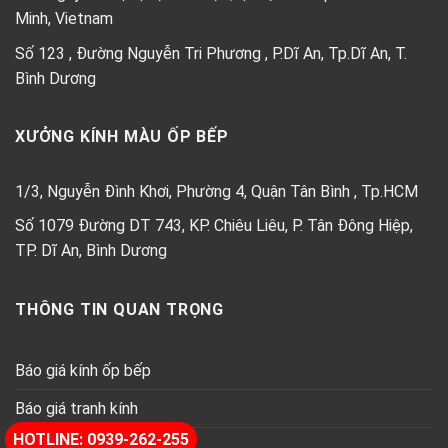
Minh, Vietnam
Số 123 , Đường Nguyễn Tri Phương , P.Dĩ An, Tp.Dĩ An, T.
Bình Dương
XƯỞNG KÍNH MÀU ỐP BẾP
1/3, Nguyễn Đình Khơi, Phường 4, Quận Tân Bình , Tp.HCM
Số 1079 Đường DT 743, KP. Chiêu Liêu, P. Tân Đông Hiệp,
TP. Dĩ An, Bình Dương
THÔNG TIN QUAN TRỌNG
Báo giá kính ốp bếp
Báo giá tranh kính
HOTLINE: 0939-262-255
Báo giá kính thủy trang trí