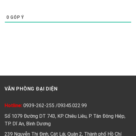
0
GÓP Ý
VĂN PHÒNG ĐẠI DIỆN
Hotline:
0939-262-255
/
09345.022.99
Số 1079 Đường DT 743, KP. Chiêu Liêu, P. Tân Đông Hiệp,
TP. Dĩ An, Bình Dương
239 Nguyễn Thị Định, Cát Lái, Quận 2, Thành phố Hồ Chí